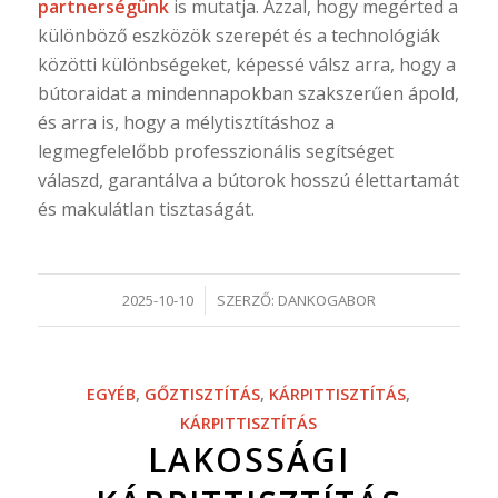
partnerségünk
is mutatja. Azzal, hogy megérted a
különböző eszközök szerepét és a technológiák
közötti különbségeket, képessé válsz arra, hogy a
bútoraidat a mindennapokban szakszerűen ápold,
és arra is, hogy a mélytisztításhoz a
legmegfelelőbb professzionális segítséget
válaszd, garantálva a bútorok hosszú élettartamát
és makulátlan tisztaságát.
/
2025-10-10
SZERZŐ:
DANKOGABOR
EGYÉB
,
GŐZTISZTÍTÁS
,
KÁRPITTISZTÍTÁS
,
KÁRPITTISZTÍTÁS
LAKOSSÁGI