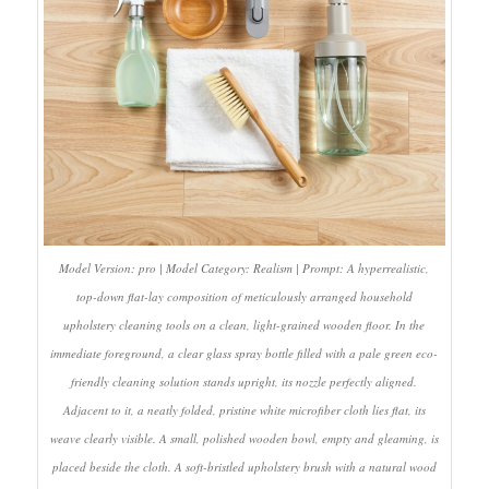
Model Version: pro | Model Category: Realism | Prompt: A hyperrealistic,
top-down flat-lay composition of meticulously arranged household
upholstery cleaning tools on a clean, light-grained wooden floor. In the
immediate foreground, a clear glass spray bottle filled with a pale green eco-
friendly cleaning solution stands upright, its nozzle perfectly aligned.
Adjacent to it, a neatly folded, pristine white microfiber cloth lies flat, its
weave clearly visible. A small, polished wooden bowl, empty and gleaming, is
placed beside the cloth. A soft-bristled upholstery brush with a natural wood