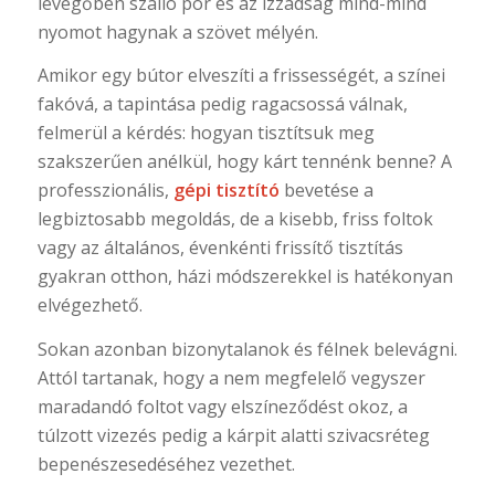
levegőben szálló por és az izzadság mind-mind
nyomot hagynak a szövet mélyén.
Amikor egy bútor elveszíti a frissességét, a színei
fakóvá, a tapintása pedig ragacsossá válnak,
felmerül a kérdés: hogyan tisztítsuk meg
szakszerűen anélkül, hogy kárt tennénk benne? A
professzionális,
gépi tisztító
bevetése a
legbiztosabb megoldás, de a kisebb, friss foltok
vagy az általános, évenkénti frissítő tisztítás
gyakran otthon, házi módszerekkel is hatékonyan
elvégezhető.
Sokan azonban bizonytalanok és félnek belevágni.
Attól tartanak, hogy a nem megfelelő vegyszer
maradandó foltot vagy elszíneződést okoz, a
túlzott vizezés pedig a kárpit alatti szivacsréteg
bepenészesedéséhez vezethet.