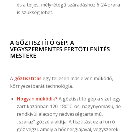
és a teljes, mélyrétegű száradáshoz 6-24 órára
is szükség lehet.
A GŐZTISZTÍTÓ GÉP: A
VEGYSZERMENTES FERTŐTLENÍTÉS
MESTERE
A
gőztisztítás
egy teljesen más elven működő,
környezetbarát technológia.
Hogyan működik?
A gőztisztító gép a vizet egy
zárt kazánban 120-180°C-os, nagynyomású, de
rendkívül alacsony nedvességtartalmú,
„száraz” gőzzé alakítja. A tisztítást ez a forró
gőz végzi, amely a hőenergiájával, vegyszerek