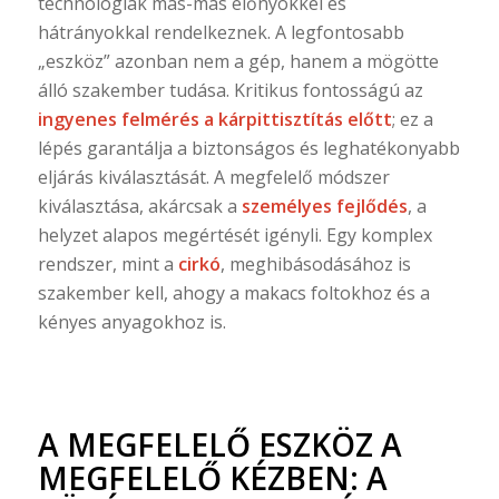
technológiák más-más előnyökkel és
hátrányokkal rendelkeznek. A legfontosabb
„eszköz” azonban nem a gép, hanem a mögötte
álló szakember tudása. Kritikus fontosságú az
ingyenes felmérés a kárpittisztítás előtt
; ez a
lépés garantálja a biztonságos és leghatékonyabb
eljárás kiválasztását. A megfelelő módszer
kiválasztása, akárcsak a
személyes fejlődés
, a
helyzet alapos megértését igényli. Egy komplex
rendszer, mint a
cirkó
, meghibásodásához is
szakember kell, ahogy a makacs foltokhoz és a
kényes anyagokhoz is.
A MEGFELELŐ ESZKÖZ A
MEGFELELŐ KÉZBEN: A