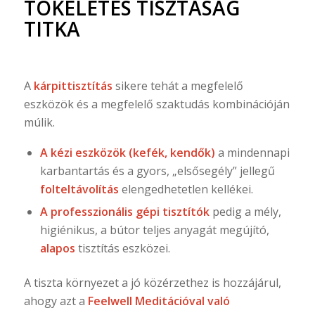
TÖKÉLETES TISZTASÁG
TITKA
A
kárpittisztítás
sikere tehát a megfelelő
eszközök és a megfelelő szaktudás kombinációján
múlik.
A kézi eszközök (kefék, kendők)
a mindennapi
karbantartás és a gyors, „elsősegély” jellegű
folteltávolítás
elengedhetetlen kellékei.
A professzionális gépi tisztítók
pedig a mély,
higiénikus, a bútor teljes anyagát megújító,
alapos
tisztítás eszközei.
A tiszta környezet a jó közérzethez is hozzájárul,
ahogy azt a
Feelwell Meditációval való