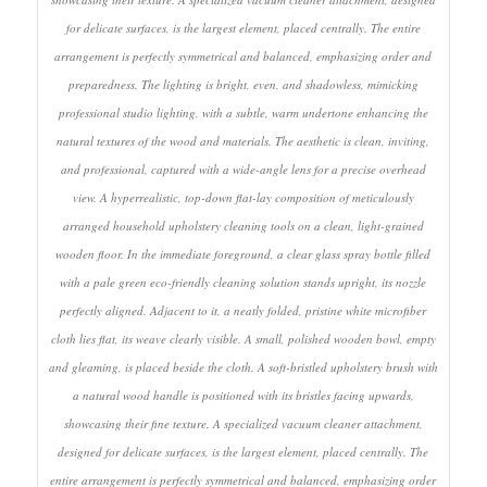
for delicate surfaces, is the largest element, placed centrally. The entire
arrangement is perfectly symmetrical and balanced, emphasizing order and
preparedness. The lighting is bright, even, and shadowless, mimicking
professional studio lighting, with a subtle, warm undertone enhancing the
natural textures of the wood and materials. The aesthetic is clean, inviting,
and professional, captured with a wide-angle lens for a precise overhead
view. A hyperrealistic, top-down flat-lay composition of meticulously
arranged household upholstery cleaning tools on a clean, light-grained
wooden floor. In the immediate foreground, a clear glass spray bottle filled
with a pale green eco-friendly cleaning solution stands upright, its nozzle
perfectly aligned. Adjacent to it, a neatly folded, pristine white microfiber
cloth lies flat, its weave clearly visible. A small, polished wooden bowl, empty
and gleaming, is placed beside the cloth. A soft-bristled upholstery brush with
a natural wood handle is positioned with its bristles facing upwards,
showcasing their fine texture. A specialized vacuum cleaner attachment,
designed for delicate surfaces, is the largest element, placed centrally. The
entire arrangement is perfectly symmetrical and balanced, emphasizing order