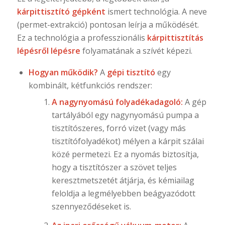
kárpittisztító gépként
ismert technológia. A neve
(permet-extrakció) pontosan leírja a működését.
Ez a technológia a professzionális
kárpittisztítás
lépésről lépésre
folyamatának a szívét képezi.
Hogyan működik?
A
gépi tisztító
egy
kombinált, kétfunkciós rendszer:
A nagynyomású folyadékadagoló:
A gép
tartályából egy nagynyomású pumpa a
tisztítószeres, forró vizet (vagy más
tisztítófolyadékot) mélyen a kárpit szálai
közé permetezi. Ez a nyomás biztosítja,
hogy a tisztítószer a szövet teljes
keresztmetszetét átjárja, és kémiailag
feloldja a legmélyebben beágyazódott
szennyeződéseket is.