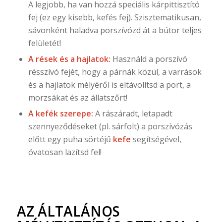
A legjobb, ha van hozzá speciális kárpittisztító
fej (ez egy kisebb, kefés fej). Szisztematikusan,
sávonként haladva porszívózd át a bútor teljes
felületét!
A rések és a hajlatok:
Használd a porszívó
résszívó fejét, hogy a párnák közül, a varrások
és a hajlatok mélyéről is eltávolítsd a port, a
morzsákat és az állatszőrt!
A kefék szerepe:
A rászáradt, letapadt
szennyeződéseket (pl. sárfolt) a porszívózás
előtt egy puha sörtéjű
kefe
segítségével,
óvatosan lazítsd fel!
AZ ÁLTALÁNOS