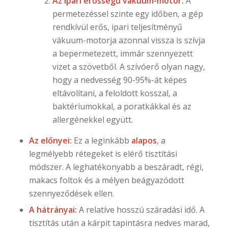
Az ipari erősségű vákuum-motor:
A
permetezéssel szinte egy időben, a gép
rendkívül erős, ipari teljesítményű
vákuum-motorja azonnal vissza is szívja
a bepermetezett, immár szennyezett
vizet a szövetből. A szívóerő olyan nagy,
hogy a nedvesség 90-95%-át képes
eltávolítani, a feloldott kosszal, a
baktériumokkal, a poratkákkal és az
allergénekkel együtt.
Az előnyei:
Ez a leginkább
alapos
, a
legmélyebb rétegeket is elérő tisztítási
módszer. A leghatékonyabb a beszáradt, régi,
makacs foltok és a mélyen beágyazódott
szennyeződések ellen.
A hátrányai:
A relatíve hosszú száradási idő. A
tisztítás után a kárpit tapintásra nedves marad,