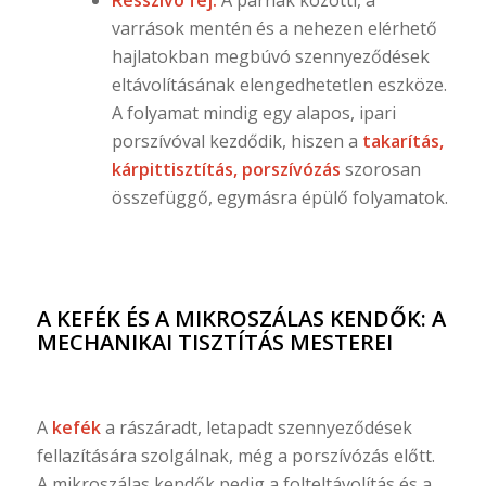
Résszívó fej:
A párnák közötti, a
varrások mentén és a nehezen elérhető
hajlatokban megbúvó szennyeződések
eltávolításának elengedhetetlen eszköze.
A folyamat mindig egy alapos, ipari
porszívóval kezdődik, hiszen a
takarítás,
kárpittisztítás, porszívózás
szorosan
összefüggő, egymásra épülő folyamatok.
A KEFÉK ÉS A MIKROSZÁLAS KENDŐK: A
MECHANIKAI TISZTÍTÁS MESTEREI
A
kefék
a rászáradt, letapadt szennyeződések
fellazítására szolgálnak, még a porszívózás előtt.
A mikroszálas kendők pedig a folteltávolítás és a