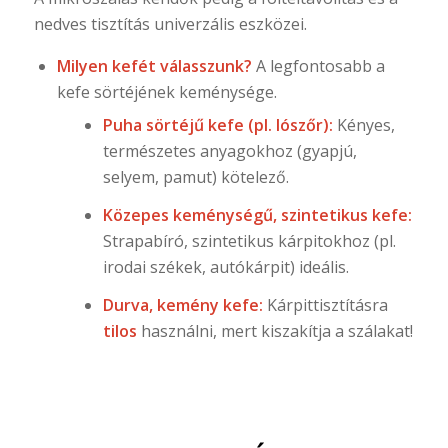
nedves tisztítás univerzális eszközei.
Milyen kefét válasszunk?
A legfontosabb a
kefe sörtéjének keménysége.
Puha sörtéjű kefe (pl. lószőr):
Kényes,
természetes anyagokhoz (gyapjú,
selyem, pamut) kötelező.
Közepes keménységű, szintetikus kefe:
Strapabíró, szintetikus kárpitokhoz (pl.
irodai székek, autókárpit) ideális.
Durva, kemény kefe:
Kárpittisztításra
tilos
használni, mert kiszakítja a szálakat!