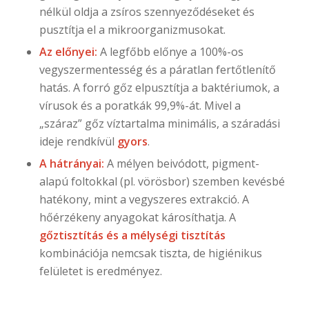
nélkül oldja a zsíros szennyeződéseket és
pusztítja el a mikroorganizmusokat.
Az előnyei:
A legfőbb előnye a 100%-os
vegyszermentesség és a páratlan fertőtlenítő
hatás. A forró gőz elpusztítja a baktériumok, a
vírusok és a poratkák 99,9%-át. Mivel a
„száraz” gőz víztartalma minimális, a száradási
ideje rendkívül
gyors
.
A hátrányai:
A mélyen beivódott, pigment-
alapú foltokkal (pl. vörösbor) szemben kevésbé
hatékony, mint a vegyszeres extrakció. A
hőérzékeny anyagokat károsíthatja. A
gőztisztítás és a mélységi tisztítás
kombinációja nemcsak tiszta, de higiénikus
felületet is eredményez.