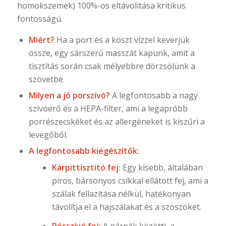
homokszemek) 100%-os eltávolítása kritikus
fontosságú.
Miért?
Ha a port és a koszt vízzel keverjük
össze, egy sárszerű masszát kapunk, amit a
tisztítás során csak mélyebbre dörzsölünk a
szövetbe.
Milyen a jó porszívó?
A legfontosabb a nagy
szívóerő és a HEPA-filter, ami a legapróbb
porrészecskéket és az allergéneket is kiszűri a
levegőből.
A legfontosabb kiegészítők:
Kárpittisztító fej:
Egy kisebb, általában
piros, bársonyos csíkkal ellátott fej, ami a
szálak fellazítása nélkül, hatékonyan
távolítja el a hajszálakat és a szöszöket.