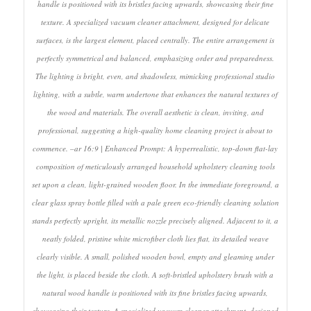
handle is positioned with its bristles facing upwards, showcasing their fine
texture. A specialized vacuum cleaner attachment, designed for delicate
surfaces, is the largest element, placed centrally. The entire arrangement is
perfectly symmetrical and balanced, emphasizing order and preparedness.
The lighting is bright, even, and shadowless, mimicking professional studio
lighting, with a subtle, warm undertone that enhances the natural textures of
the wood and materials. The overall aesthetic is clean, inviting, and
professional, suggesting a high-quality home cleaning project is about to
commence. –ar 16:9 | Enhanced Prompt: A hyperrealistic, top-down flat-lay
composition of meticulously arranged household upholstery cleaning tools
set upon a clean, light-grained wooden floor. In the immediate foreground, a
clear glass spray bottle filled with a pale green eco-friendly cleaning solution
stands perfectly upright, its metallic nozzle precisely aligned. Adjacent to it, a
neatly folded, pristine white microfiber cloth lies flat, its detailed weave
clearly visible. A small, polished wooden bowl, empty and gleaming under
the light, is placed beside the cloth. A soft-bristled upholstery brush with a
natural wood handle is positioned with its fine bristles facing upwards,
showcasing their texture. A specialized vacuum cleaner attachment, designed