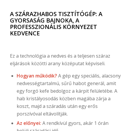
A SZÁRAZHABOS TISZTÍTÓGÉP: A
GYORSASÁG BAJNOKA, A
PROFESSZIONÁLIS KÖRNYEZET
KEDVENCE
Ez a technológia a nedves és a teljesen száraz
eljárások közötti arany középutat képviseli.
Hogyan működik?
A gép egy speciális, alacsony
nedvességtartalmú, sűrű habot generál, amit
egy forgó kefe bedolgoz a kárpit felületébe. A
hab kristályosodás közben magába zárja a
koszt, majd a száradás után egy erős
porszívóval eltávolítják.
Az előnyei:
A rendkívül gyors, akár 1 órán
belüli száradási idő.