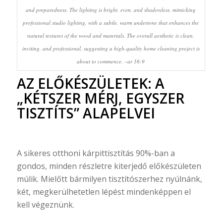
and preparedness. The lighting is bright, even, and shadowless, mimicking
professional studio lighting, with a subtle, warm undertone that enhances the
natural textures of the wood and materials. The overall aesthetic is clean,
inviting, and professional, suggesting a high-quality home cleaning project is
about to commence. –ar 16:9
AZ ELŐKÉSZÜLETEK: A
„KÉTSZER MÉRJ, EGYSZER
TISZTÍTS” ALAPELVEI
A sikeres otthoni kárpittisztítás 90%-ban a
gondos, minden részletre kiterjedő előkészületen
múlik. Mielőtt bármilyen tisztítószerhez nyúlnánk,
két, megkerülhetetlen lépést mindenképpen el
kell végeznünk.