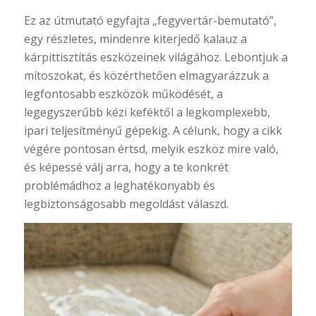
Ez az útmutató egyfajta „fegyvertár-bemutató”,
egy részletes, mindenre kiterjedő kalauz a
kárpittisztítás eszközeinek világához. Lebontjuk a
mítoszokat, és közérthetően elmagyarázzuk a
legfontosabb eszközök működését, a
legegyszerűbb kézi keféktől a legkomplexebb,
ipari teljesítményű gépekig. A célunk, hogy a cikk
végére pontosan értsd, melyik eszköz mire való,
és képessé válj arra, hogy a te konkrét
problémádhoz a leghatékonyabb és
legbiztonságosabb megoldást válaszd.