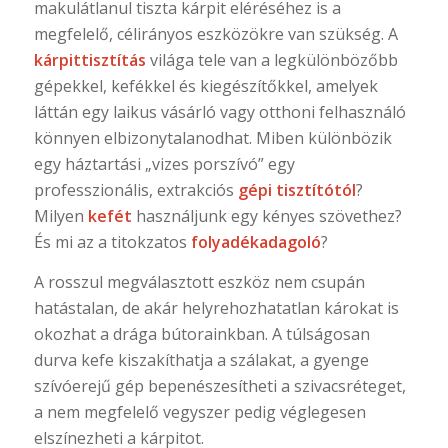
makulátlanul tiszta kárpit eléréséhez is a
megfelelő, célirányos eszközökre van szükség. A
kárpittisztítás
világa tele van a legkülönbözőbb
gépekkel, kefékkel és kiegészítőkkel, amelyek
láttán egy laikus vásárló vagy otthoni felhasználó
könnyen elbizonytalanodhat. Miben különbözik
egy háztartási „vizes porszívó” egy
professzionális, extrakciós
gépi tisztítótól
?
Milyen
kefét
használjunk egy kényes szövethez?
És mi az a titokzatos
folyadékadagoló
?
A rosszul megválasztott eszköz nem csupán
hatástalan, de akár helyrehozhatatlan károkat is
okozhat a drága bútorainkban. A túlságosan
durva kefe kiszakíthatja a szálakat, a gyenge
szívóerejű gép bepenészesítheti a szivacsréteget,
a nem megfelelő vegyszer pedig véglegesen
elszínezheti a kárpitot.