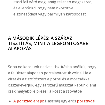
itasd fel! Várd meg, amíg teljesen megszárad,
és ellenőrizd, hogy nem okozott-e
elszíneződést vagy bármilyen károsodást.
A MÁSODIK LÉPÉS: A SZÁRAZ
TISZTÍTÁS, MINT A LEGFONTOSABB
ALAPOZÁS
Soha ne kezdjünk nedves tisztításba anélkül, hogy
a felületet alaposan portalanítottuk volna! Ha a
vizet és a tisztítószert a porral és a morzsákkal
összekeverjük, egy sárszerű masszát kapunk, ami
csak mélyebbre préseli a koszt a szövetbe.
A porszívó ereje:
Használj egy erős
porszívót
!