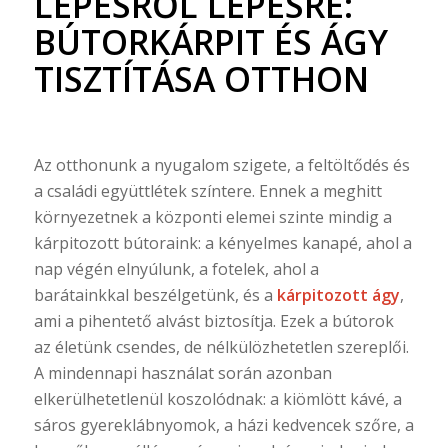
LÉPÉSRŐL LÉPÉSRE:
BÚTORKÁRPIT ÉS ÁGY
TISZTÍTÁSA OTTHON
Az otthonunk a nyugalom szigete, a feltöltődés és
a családi együttlétek színtere. Ennek a meghitt
környezetnek a központi elemei szinte mindig a
kárpitozott bútoraink: a kényelmes kanapé, ahol a
nap végén elnyúlunk, a fotelek, ahol a
barátainkkal beszélgetünk, és a
kárpitozott ágy
,
ami a pihentető alvást biztosítja. Ezek a bútorok
az életünk csendes, de nélkülözhetetlen szereplői.
A mindennapi használat során azonban
elkerülhetetlenül koszolódnak: a kiömlött kávé, a
sáros gyereklábnyomok, a házi kedvencek szőre, a