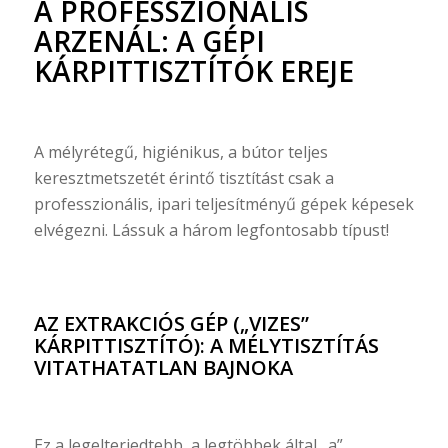
A PROFESSZIONÁLIS
ARZENÁL: A GÉPI
KÁRPITTISZTÍTÓK EREJE
A mélyrétegű, higiénikus, a bútor teljes
keresztmetszetét érintő tisztítást csak a
professzionális, ipari teljesítményű gépek képesek
elvégezni. Lássuk a három legfontosabb típust!
AZ EXTRAKCIÓS GÉP („VIZES”
KÁRPITTISZTÍTÓ): A MÉLYTISZTÍTÁS
VITATHATATLAN BAJNOKA
Ez a legelterjedtebb, a legtöbbek által „a”