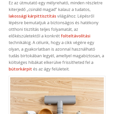
Ez az útmutató egy mélyreható, minden részletre
kiterjedő „csináld magad” kalauz a tudatos,
lakossági kárpittisztítás
világához. Lépésről
lépésre bemutatjuk a biztonságos és hatékony
otthoni tisztítás teljes folyamatát, az
előkészületektől a konkrét
folteltávolítási
technikákig. A célunk, hogy a cikk végére egy
olyan, a gyakorlatban is azonnal használható
tudás birtokában legyél, amellyel magabiztosan, a
költséges hibákat elkerülve frissítheted fel a
bútorkárpit
és az ágy felületeit.