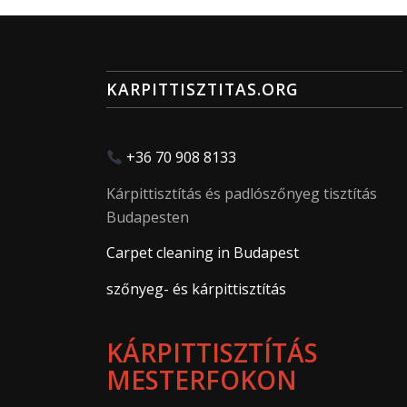
KARPITTISZTITAS.ORG
+36 70 908 8133
Kárpittisztítás és padlószőnyeg tisztítás
Budapesten
Carpet cleaning in Budapest
szőnyeg- és kárpittisztítás
KÁRPITTISZTÍTÁS
MESTERFOKON