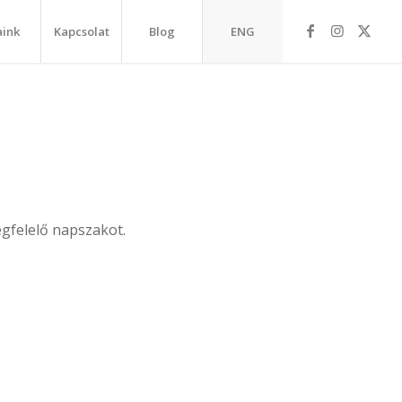
aink
Kapcsolat
Blog
ENG
gfelelő napszakot.