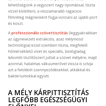
lehetőségünk a vegyszert nagy nyomással, tiszta
vízzel kiöblíteni, a visszamaradó ragacsos
filmréteg mágnesként fogja vonzani az újabb port
és koszt.
A
professzionális szövettisztítás
(leggyakrabban
az úgynevezett extrakciós, azaz mélymosó
technológia) ezzel szemben tiszta, megfelelő
hőmérsékletű vizet és speciális, biológiailag
lebomló tisztítószert juttat a szövet mélyére, majd
azonnal, hatalmas vákuumerővel vissza is szívja
azt a feloldott szennyeződésekkel, atkákkal és
baktériumokkal együtt.
A MÉLY KÁRPITTISZTÍTÁS
LEGFŐBB EGÉSZSÉGÜGYI