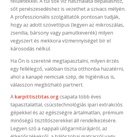
felületekkel. A túl sok víz használata bepálláshoz,
sőt penészesedéshez is vezethet a szivacs mélyén.
A professzionális szolgáltatók pontosan tudják,
hogy az adott szövettípus (legyen az mikroszálas,
zsenília, bársony vagy pamutkeverék) milyen
vegyszert és mekkora vízmennyiséget bír el
károsodás nélkül.
Ha Ön is szeretné megtapasztalni, milyen érzés
egy fellélegző, valóban tiszta otthonba hazatérni,
ahol a kanapé nemcsak szép, de higiénikus is,
válasszon megbízható partnert.
A
karpittisztitas.org
csapata több éves
tapasztalattal, csúcstechnológiás ipari extrakciós
gépekkel és az egészségre ártalmatlan, prémium
minőségű tisztítószerekkel áll rendelkezésére.
Legyen szó a nappali ülőgarnitúrájáról, az
étkezőszékekről, a hálószobai matracról vagy