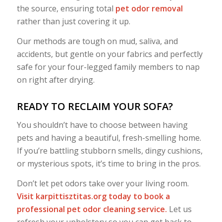
the source, ensuring total
pet odor removal
rather than just covering it up.
Our methods are tough on mud, saliva, and
accidents, but gentle on your fabrics and perfectly
safe for your four-legged family members to nap
on right after drying.
READY TO RECLAIM YOUR SOFA?
You shouldn’t have to choose between having
pets and having a beautiful, fresh-smelling home.
If you’re battling stubborn smells, dingy cushions,
or mysterious spots, it’s time to bring in the pros.
Don’t let pet odors take over your living room.
Visit
karpittisztitas.org
today to book a
professional pet odor cleaning service.
Let us
refresh your upholstery so you can get back to