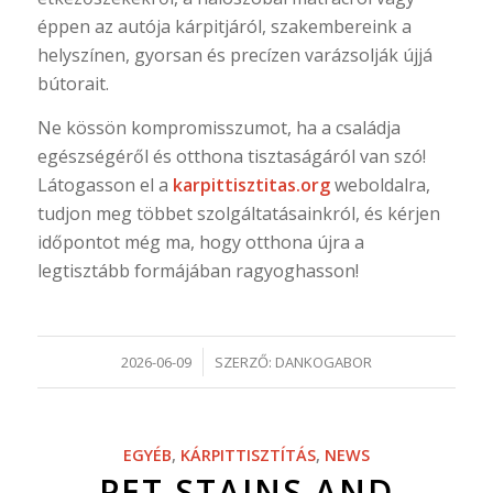
éppen az autója kárpitjáról, szakembereink a
helyszínen, gyorsan és precízen varázsolják újjá
bútorait.
Ne kössön kompromisszumot, ha a családja
egészségéről és otthona tisztaságáról van szó!
Látogasson el a
karpittisztitas.org
weboldalra,
tudjon meg többet szolgáltatásainkról, és kérjen
időpontot még ma, hogy otthona újra a
legtisztább formájában ragyoghasson!
/
2026-06-09
SZERZŐ:
DANKOGABOR
EGYÉB
,
KÁRPITTISZTÍTÁS
,
NEWS
PET STAINS AND