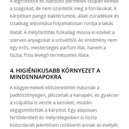
A légfrissítők és illatosító permetek csupán elfedik
a szagokat, de nem szüntetik meg a forrásukat. A
kárpitban pangó baktériumok, állati zsiradékok és
izzadság lebomlása folyamatosan rontja a lakás
illatát.
A mélytisztítás fizikailag mossa ki ezeket a
szerves anyagokat a szövetből. Az eredmény nem
egy erős, mesterséges parfüm illat, hanem a
tiszta, friss levegő természetes illata.
4. HIGIÉNIKUSABB KÖRNYEZET A
MINDENNAPOKRA
A kisgyermekek előszeretettel másznak a
padlószőnyegen, játszanak a kanapén, és gyakran
a szájukba is veszik a kezüket, miután
végigsimították a kárpitot. Egy alaposan
fertőtlenített és mélyrétegeiben is tiszta
bútordarab jelentősen csökkenti annak az esélyét,