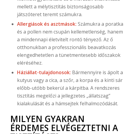
mellett a mélytisztítás biztonságosabb
játszóteret teremt számukra.
Allergiások és asztmások:
Számukra a poratka
és a pollen nem csupán kellemetlenség, hanem
a mindennapi életvitelt rontó tényező. Az ő
otthonukban a professzionális beavatkozás
elengedhetetlen a tünetmentesebb időszakok
eléréséhez.
Háziállat-tulajdonosok:
Bármennyire is ápolt a
kutyus vagy a cica, a szőr, a korpa és a kinti sár
előbb-utóbb bekerül a kárpitba. A rendszeres
tisztítás megelőzi a jellegzetes „állatszag”
kialakulását és a hámsejtek felhalmozódását.
MILYEN GYAKRAN
ÉRDEMES ELVÉGEZTETNI A