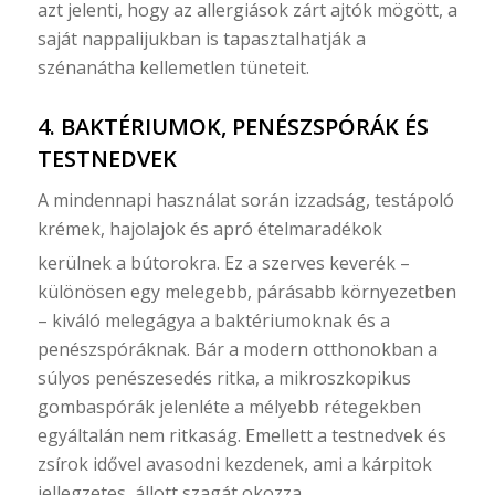
azt jelenti, hogy az allergiások zárt ajtók mögött, a
saját nappalijukban is tapasztalhatják a
szénanátha kellemetlen tüneteit.
4. BAKTÉRIUMOK, PENÉSZSPÓRÁK ÉS
TESTNEDVEK
A mindennapi használat során izzadság, testápoló
krémek, hajolajok és apró ételmaradékok
kerülnek a bútorokra.
Ez a szerves keverék –
különösen egy melegebb, párásabb környezetben
– kiváló melegágya a baktériumoknak és a
penészspóráknak. Bár a modern otthonokban a
súlyos penészesedés ritka, a mikroszkopikus
gombaspórák jelenléte a mélyebb rétegekben
egyáltalán nem ritkaság. Emellett a testnedvek és
zsírok idővel avasodni kezdenek, ami a kárpitok
jellegzetes, állott szagát okozza.