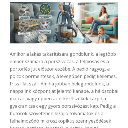
Amikor a lakás takarítására gondolunk, a legtöbb
ember számára a porszívózás, a felmosás és a
portörlés jut először eszébe. A padló ragyog, a
polcok pormentesek, a levegőben pedig kellemes,
friss illat száll. Ám ha jobban belegondolunk, a
nappalink központját jelentő kanapé, a hálószobai
matrac, vagy éppen az étkezőszékek kárpitja
gyakran csak egy gyors porszívózást kap. Pedig a
bútorok szövetében lezajló folyamatok és a
felhalmozódó mikroszkopikus szennyeződések