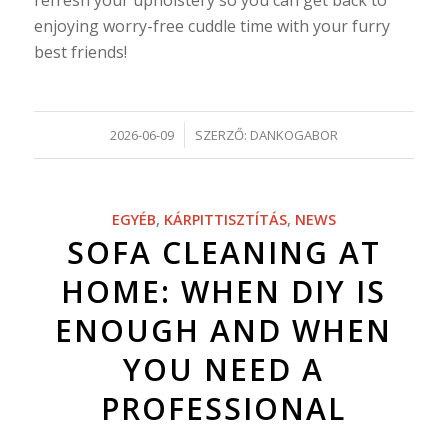
enjoying worry-free cuddle time with your furry
best friends!
/
2026-06-09
SZERZŐ:
DANKOGABOR
EGYÉB
,
KÁRPITTISZTÍTÁS
,
NEWS
SOFA CLEANING AT
HOME: WHEN DIY IS
ENOUGH AND WHEN
YOU NEED A
PROFESSIONAL