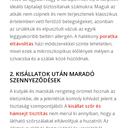
ideális táptalajt biztosítanak számukra. Maguk az
atkák nem csípnek és nem terjesztenek klasszikus
értelemben vett fertőző betegségeket, azonban
az ürülékük és elpusztult vázuk az egyik
leggyakoribb beltéri allergén. A hatékony
poratka
eltávolítás
házi módszerekkel szinte lehetetlen,
mivel ezek a mikroszkopikus élőlények mélyen a
szivacsba és a szálak közé húzódnak.
2. KISÁLLATOK UTÁN MARADÓ
SZENNYEZŐDÉSEK
A kutyák és macskák rengeteg örömet hoznak az
életünkbe, de a jelenlétük komoly kihívást jelent a
tisztaság szempontjából. A
kisállat szőr és
hámsejt tisztítás
nem merül ki annyiban, hogy a
látható szőrszálakat eltávolítjuk a huzatról. Az