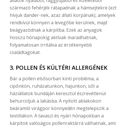
állatok nyálából, faggyújából és vizeletéből
származó fehérjék rátapadnak a hámsejtekre (ezt
hívjuk dander-nek, azaz állati korpának), amelyek
rendkívül könnyen a levegőbe kerülnek, majd
beágyazódnak a kárpitba. Ezek az anyagok
hosszú hónapokig aktívak maradhatnak,
folyamatosan irritálva az érzékenyebb
családtagokat.
3. POLLEN ÉS KÜLTÉRI ALLERGÉNEK
Bár a pollen elsősorban kinti probléma, a
cipőnkön, ruházatunkon, hajunkon, sőt a
háziállatok bundáján keresztül észrevétlenül
behurcoljuk a lakásba. A nyitott ablakokon
beáramló virágpor könnyedén megtelepszik a
textíliákon. A tavaszi és nyári hónapokban a
kárpitok valóságos pollenraktárrá válhatnak, ami