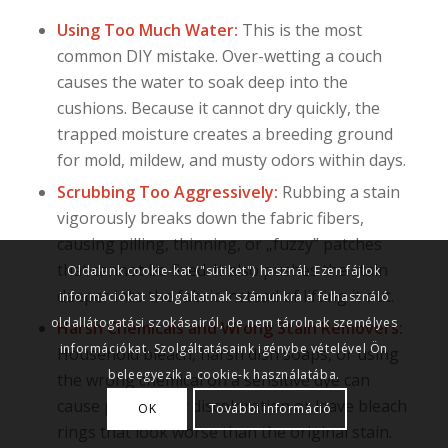
Using Too Much Water:
This is the most
common DIY mistake. Over-wetting a couch
causes the water to soak deep into the
cushions. Because it cannot dry quickly, the
trapped moisture creates a breeding ground
for mold, mildew, and musty odors within days.
Scrubbing Too Aggressively:
Rubbing a stain
vigorously breaks down the fabric fibers,
causing pilling, thinning, or „fuzzy” patches
that cannot be fixed. It also pushes the stain
Oldalunk cookie-kat ("sütiket") használ. Ezen fájlok
deeper into the fabric instead of lifting it out.
információkat szolgáltatnak számunkra a felhasználó
oldallátogatási szokásairól, de nem tárolnak személyes
Harsh Chemicals and Wrong Stain Removers:
információkat. Szolgáltatásaink igénybe vételével Ön
Household bleach, harsh dish soaps, or using
beleegyezik a cookie-k használatába.
the wrong chemical on a sensitive dye can
cause permanent discoloration or leave bleach
OK
További információ
rings that look worse than the original stain.