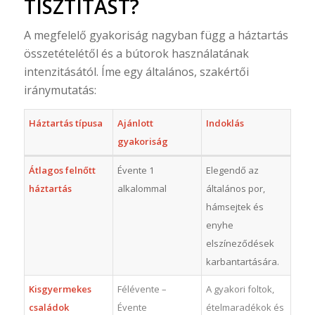
TISZTÍTÁST?
A megfelelő gyakoriság nagyban függ a háztartás
összetételétől és a bútorok használatának
intenzitásától. Íme egy általános, szakértői
iránymutatás:
Háztartás típusa
Ajánlott
Indoklás
gyakoriság
Átlagos felnőtt
Évente 1
Elegendő az
háztartás
alkalommal
általános por,
hámsejtek és
enyhe
elszíneződések
karbantartására.
Kisgyermekes
Félévente –
A gyakori foltok,
családok
Évente
ételmaradékok és