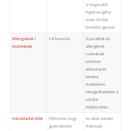
a magasabb
higiéniai igény
miatt sűrűbb
törődést igényel.
Allergiások /
3-6 havonta
A poratkák és
Asztmások
allergének
számának
tartósan
alacsonyan
tartása
érdekében
elengedhetetlen a
sűrűbb
mélytisztítás.
Háziállattal élők
Félévente (vagy
Az állati dander
gyakrabban)
(hámsejt)