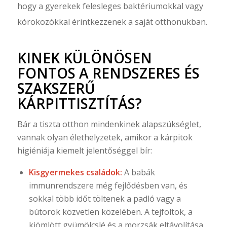
hogy a gyerekek felesleges baktériumokkal vagy
kórokozókkal érintkezzenek a saját otthonukban.
KINEK KÜLÖNÖSEN
FONTOS A RENDSZERES ÉS
SZAKSZERŰ
KÁRPITTISZTÍTÁS?
Bár a tiszta otthon mindenkinek alapszükséglet,
vannak olyan élethelyzetek, amikor a kárpitok
higiéniája kiemelt jelentőséggel bír:
Kisgyermekes családok:
A babák
immunrendszere még fejlődésben van, és
sokkal több időt töltenek a padló vagy a
bútorok közvetlen közelében. A tejfoltok, a
kiömlött gyümölcslé és a morzsák eltávolítása