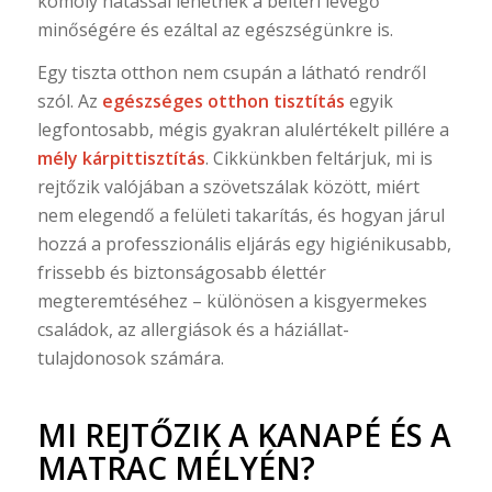
komoly hatással lehetnek a beltéri levegő
minőségére és ezáltal az egészségünkre is.
Egy tiszta otthon nem csupán a látható rendről
szól. Az
egészséges otthon tisztítás
egyik
legfontosabb, mégis gyakran alulértékelt pillére a
mély kárpittisztítás
. Cikkünkben feltárjuk, mi is
rejtőzik valójában a szövetszálak között, miért
nem elegendő a felületi takarítás, és hogyan járul
hozzá a professzionális eljárás egy higiénikusabb,
frissebb és biztonságosabb élettér
megteremtéséhez – különösen a kisgyermekes
családok, az allergiások és a háziállat-
tulajdonosok számára.
MI REJTŐZIK A KANAPÉ ÉS A
MATRAC MÉLYÉN?