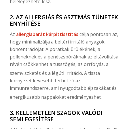
belélegezhető lesz.
2. AZ ALLERGIÁS ÉS ASZTMÁS TÜNETEK
ENYHÍTÉSE
Az
allergiabarát kárpittisztítás
célja pontosan az,
hogy minimalizálja a beltéri irritáló anyagok
koncentrációját. A poratkák ürülékének, a
polleneknek és a penészspóráknak az eltávolítása
révén csökkenhet a tüsszögés, az orrfolyás, a
szemviszketés és a légúti irritáció.
A tiszta
környezet kevesebb terhet ró az
immunrendszerre, ami nyugodtabb éjszakákat és
energikusabb nappalokat eredményezhet.
3. KELLEMETLEN SZAGOK VALÓDI
SEMLEGESÍTÉSE