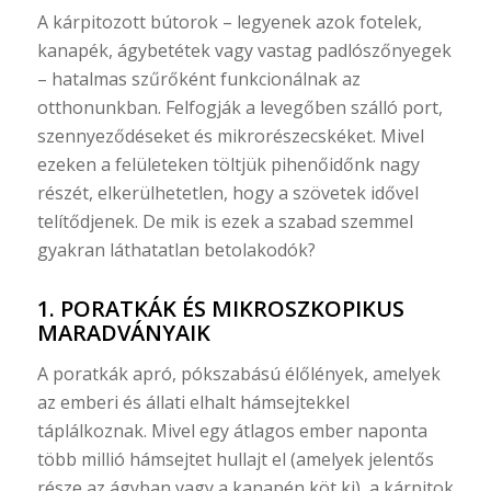
A kárpitozott bútorok – legyenek azok fotelek,
kanapék, ágybetétek vagy vastag padlószőnyegek
– hatalmas szűrőként funkcionálnak az
otthonunkban. Felfogják a levegőben szálló port,
szennyeződéseket és mikrorészecskéket. Mivel
ezeken a felületeken töltjük pihenőidőnk nagy
részét, elkerülhetetlen, hogy a szövetek idővel
telítődjenek. De mik is ezek a szabad szemmel
gyakran láthatatlan betolakodók?
1. PORATKÁK ÉS MIKROSZKOPIKUS
MARADVÁNYAIK
A poratkák apró, pókszabású élőlények, amelyek
az emberi és állati elhalt hámsejtekkel
táplálkoznak. Mivel egy átlagos ember naponta
több millió hámsejtet hullajt el (amelyek jelentős
része az ágyban vagy a kanapén köt ki), a kárpitok