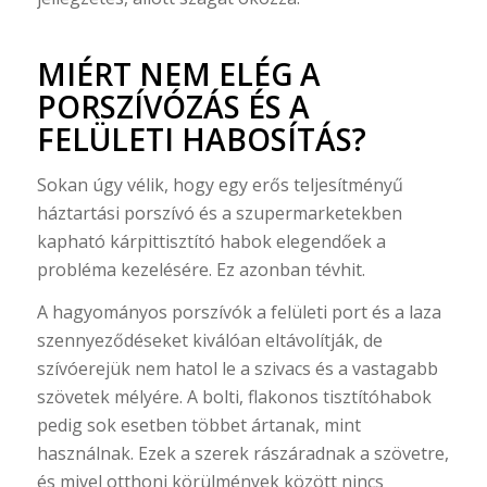
MIÉRT NEM ELÉG A
PORSZÍVÓZÁS ÉS A
FELÜLETI HABOSÍTÁS?
Sokan úgy vélik, hogy egy erős teljesítményű
háztartási porszívó és a szupermarketekben
kapható kárpittisztító habok elegendőek a
probléma kezelésére. Ez azonban tévhit.
A hagyományos porszívók a felületi port és a laza
szennyeződéseket kiválóan eltávolítják, de
szívóerejük nem hatol le a szivacs és a vastagabb
szövetek mélyére. A bolti, flakonos tisztítóhabok
pedig sok esetben többet ártanak, mint
használnak. Ezek a szerek rászáradnak a szövetre,
és mivel otthoni körülmények között nincs