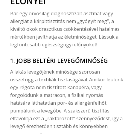
ELŐNYEI
Bár egy orvosilag diagnosztizált asztmát vagy
allergiát a kárpittisztítás nem „gyógyít meg”, a
kiváltó okok drasztikus csökkentésével hatalmas
mértékben javíthatja az életminőséget. Lássuk a
legfontosabb egészségügyi előnyöket!
1. JOBB BELTÉRI LEVEGŐMINŐSÉG
A lakás levegőjének minősége szorosan
összefügg a textíliák tisztaságával. Amikor leülünk
egy régóta nem tisztított kanapéra, vagy
forgolódunk a matracon, a fizikai nyomás
hatására láthatatlan por- és allergénfelhőt
pumpálunk a levegőbe. A szakszerű tisztítás
eltávolítja ezt a „raktározott” szennyeződést, így a
levegő érezhetően tisztább és könnyebben