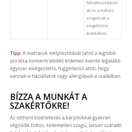
felhalmozódásán
ak és a makacs
szagoknak a
megelőzése
érdekében.
Tipp:
A matracok mélytisztítását (ahol a legtöbb
poratka koncentrálódik) érdemes évente legalább
egyszer elvégeztetni, függetlenül attól, hogy
vannak-e háziállatok vagy allergiások a családban.
BÍZZA A MUNKÁT A
SZAKÉRTŐKRE!
Az otthoni kísérletezés a kárpitokkal gyakran
végződik foltos, kellemetlen szagú, lassan száradó