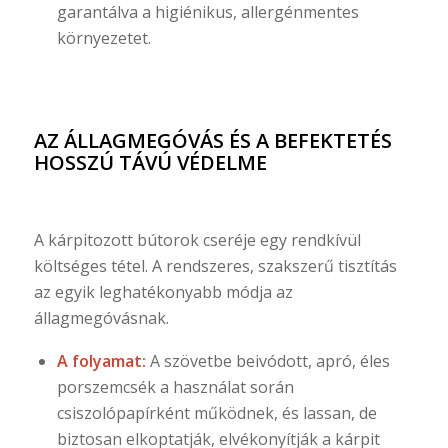
garantálva a higiénikus, allergénmentes
környezetet.
AZ ÁLLAGMEGÓVÁS ÉS A BEFEKTETÉS
HOSSZÚ TÁVÚ VÉDELME
A kárpitozott bútorok cseréje egy rendkívül
költséges tétel. A rendszeres, szakszerű tisztítás
az egyik leghatékonyabb módja az
állagmegóvásnak.
A folyamat:
A szövetbe beivódott, apró, éles
porszemcsék a használat során
csiszolópapírként működnek, és lassan, de
biztosan elkoptatják, elvékonyítják a kárpit