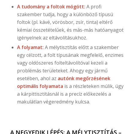
A tudomány a foltok mögött:
A profi
szakember tudja, hogy a különböző típusú
foltok (pl. kávé, vörösbor, zsír, tinta) eltérő
kémiai összetételűek, és más-más hatóanyagot
igényelnek az eltávolításukhoz.
A folyamat:
A mélytisztítás előtt a szakember
egy célzott, a folt típusának megfelelő, enzimes
vagy oldószeres folteltávolítóval kezeli a
problémás területeket. Ahogy egy jármű
esetében, ahol az
autónk megőrzésének
optimális folyamata
is a részleteken múlik, úgy
a kárpittisztításnál is a precíz előkezelés a
makulátlan végeredmény kulcsa.
A NEGYEDIK LÉPÉS: A MÉLYTISZTÍTÁS –