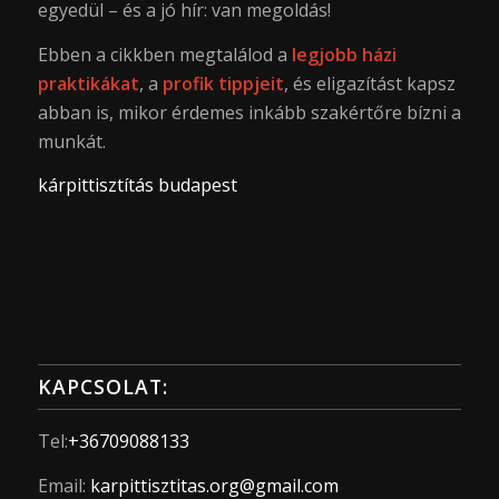
egyedül – és a jó hír: van megoldás!
Ebben a cikkben megtalálod a
legjobb házi
praktikákat
, a
profik tippjeit
, és eligazítást kapsz
abban is, mikor érdemes inkább szakértőre bízni a
munkát.
kárpittisztítás budapest
KAPCSOLAT:
Tel:
+36709088133
Email:
karpittisztitas.org@gmail.com