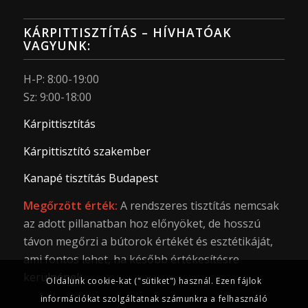
KÁRPITTISZTÍTÁS – HÍVHATÓAK
VAGYUNK:
H-P: 8:00-19:00
Sz: 9:00-18:00
Kárpittisztítás
Kárpittisztító szakember
Kanapé tisztítás Budapest
Megőrzött érték:
A rendszeres tisztítás nemcsak
az adott pillanatban hoz előnyöket, de hosszú
távon megőrzi a bútorok értékét és esztétikáját,
ami fontos lehet, ha később értékesítésre
kerülnének.
Oldalunk cookie-kat ("sütiket") használ. Ezen fájlok
információkat szolgáltatnak számunkra a felhasználó