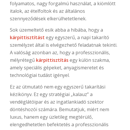
folyamatos, nagy forgalmú használat, a kiömlött
italok, az ételfoltok és az általános
szennyeződések elkerülhetetlenek.
Sok üzemeltető esik abba a hibába, hogy a
kárpittisztítást
egy egyszerű, a napi takarító
személyzet által is elvégezhető feladatnak tekinti.
A valóság azonban az, hogy a professzionális,
mélyrétegű
kárpittisztítás
egy külön szakma,
amely speciális gépeket, anyagismeretet és
technológiai tudást igényel.
Ez az útmutató nem egy egyszerű takarítási
kézikönyv. Ez egy stratégiai „kalauz” a
vendéglátóipar és az ingatlankiadó szektor
döntéshozói számára. Bemutatjuk, miért nem
luxus, hanem egy üzletileg megtérülő,
elengedhetetlen befektetés a professzionális