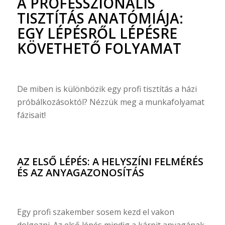
A PROFESSZIONÁLIS
TISZTÍTÁS ANATÓMIÁJA:
EGY LÉPÉSRŐL LÉPÉSRE
KÖVETHETŐ FOLYAMAT
De miben is különbözik egy profi tisztítás a házi
próbálkozásoktól? Nézzük meg a munkafolyamat
fázisait!
AZ ELSŐ LÉPÉS: A HELYSZÍNI FELMÉRÉS
ÉS AZ ANYAGAZONOSÍTÁS
Egy profi szakember sosem kezd el vakon
dolgozni. Az első lépés mindig a kárpit anyagának