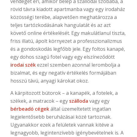
vendéget éri, amikor belép a szállodai szobába, a
rövid távra kiadott apartmanba vagy egy irodaház
közösségi terébe, alapvetően meghatározza a
teljes tartózkodásának hangulatát és az azt
követő online értékelését. Egy makulátlanul tiszta,
friss illatú, ápolt környezet a professzionalizmus
és a gondoskodás legfőbb jele. Egy foltos kanapé,
egy dohos szagú fotel vagy egy elszíneződött
irodai szék
ezzel szemben azonnal lerombolja a
bizalmat, és egy negatív értékelés formájában
hosszú távú, anyagi károkat okoz.
A kárpitozott bútorok – a kanapék, a fotelek, a
székek, a matracok – egy
szálloda
vagy egy
bérbeadó cégek
által üzemeltetett ingatlan
legjelentősebb beruházásai közé tartoznak.
Ugyanakkor ezek a felületek vannak kitéve a
legnagyobb, legintenzívebb igénybevételnek is. A