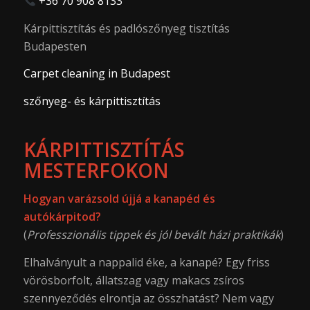
+36 70 908 8133
Kárpittisztítás és padlószőnyeg tisztítás
Budapesten
Carpet cleaning in Budapest
szőnyeg- és kárpittisztítás
KÁRPITTISZTÍTÁS
MESTERFOKON
Hogyan varázsold újjá a kanapéd és
autókárpitod?
(
Professzionális tippek és jól bevált házi praktikák
)
Elhalványult a nappalid éke, a kanapé? Egy friss
vörösborfolt, állatszag vagy makacs zsíros
szennyeződés elrontja az összhatást? Nem vagy