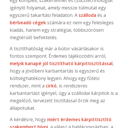
egy komplex, szakértelmet és csúcstechnológiát
igénylő folyamat, amely messze túlmutat egy
egyszerű takarítási feladaton. A
szálloda
és a
bérbeadó cégek
számára ez nem egy felesleges
kiadás, hanem egy stratégiai, többszörösen
megtérülő befektetés.
A tisztíthatóság már a bútor vásárlásakor is
fontos szempont. Érdemes tájékozódni arról,
melyik kanapé jól tisztítható kárpittisztítással
,
hogy a jövőbeni karbantartás is egyszerű és
költséghatékony legyen. Ahogy egy fűtési
rendszer, mint a
cirkó
, is rendszeres
karbantartást igényel, úgy a szállodai kárpitok is a
megelőző, tervezett tisztítással őrzik meg az
állapotukat.
A kérdésre, hogy
miért érdemes kárpittisztító
szakembert hívni
, a válasz a hatékonyságban, a