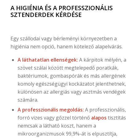
A HIGIÉNIA ÉS A PROFESSZIONÁLIS
SZTENDERDEK KÉRDÉSE
Egy szállodai vagy bérleményi környezetben a
higiénia nem opció, hanem kötelező alapelvárás.
A láthatatlan ellenségek:
A kárpitok mélyén, a
szövet szálai között megtelepedő poratkák,
baktériumok, gombaspórák és más allergének
komoly egészségügyi kockázatot jelenthetnek,
különösen az allergiás vagy asztmás vendégek
számára.
A professzionális megoldás:
A professzionális,
forró vizes vagy gőzzel történő
alapos
tisztítás
nemcsak a látható koszt, hanem a
mikroorganizmusok 99,9%-át is elpusztítja,