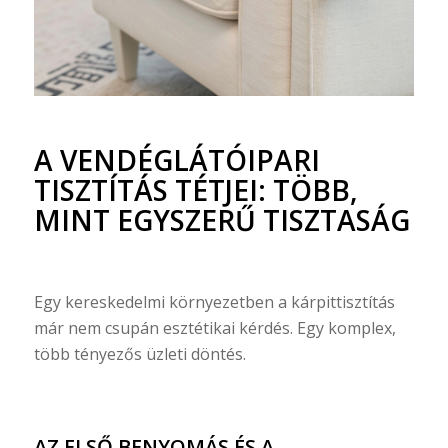
A VENDÉGLÁTÓIPARI
TISZTÍTÁS TÉTJEI: TÖBB,
MINT EGYSZERŰ TISZTASÁG
Egy kereskedelmi környezetben a kárpittisztítás
már nem csupán esztétikai kérdés. Egy komplex,
több tényezős üzleti döntés.
AZ ELSŐ BENYOMÁS ÉS A