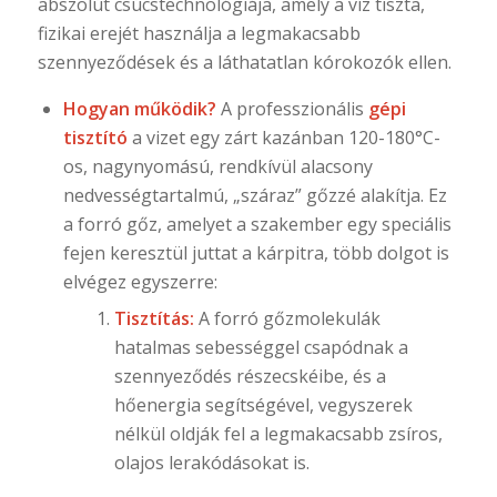
abszolút csúcstechnológiája, amely a víz tiszta,
fizikai erejét használja a legmakacsabb
szennyeződések és a láthatatlan kórokozók ellen.
Hogyan működik?
A professzionális
gépi
tisztító
a vizet egy zárt kazánban 120-180°C-
os, nagynyomású, rendkívül alacsony
nedvességtartalmú, „száraz” gőzzé alakítja. Ez
a forró gőz, amelyet a szakember egy speciális
fejen keresztül juttat a kárpitra, több dolgot is
elvégez egyszerre:
Tisztítás:
A forró gőzmolekulák
hatalmas sebességgel csapódnak a
szennyeződés részecskéibe, és a
hőenergia segítségével, vegyszerek
nélkül oldják fel a legmakacsabb zsíros,
olajos lerakódásokat is.