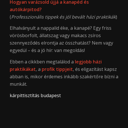
Hogyan varázsold újjá a kanapéd és
autókárpitod?
(
Professzionális tippek és jól bevált házi praktikák
)
Elhalványult a nappalid éke, a kanapé? Egy friss
vörösborfolt, állatszag vagy makacs zsíros
szennyeződés elrontja az összhatást? Nem vagy
egyedül – és a jó hír: van megoldás!
Ebben a cikkben megtalálod a
legjobb házi
praktikákat
, a
profik tippjeit
, és eligazítást kapsz
abban is, mikor érdemes inkább szakértőre bízni a
munkát.
kárpittisztítás budapest