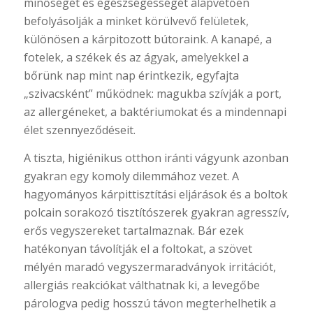
minőségét és egészségességét alapvetően
befolyásolják a minket körülvevő felületek,
különösen a kárpitozott bútoraink. A kanapé, a
fotelek, a székek és az ágyak, amelyekkel a
bőrünk nap mint nap érintkezik, egyfajta
„szivacsként” működnek: magukba szívják a port,
az allergéneket, a baktériumokat és a mindennapi
élet szennyeződéseit.
A tiszta, higiénikus otthon iránti vágyunk azonban
gyakran egy komoly dilemmához vezet. A
hagyományos kárpittisztítási eljárások és a boltok
polcain sorakozó tisztítószerek gyakran agresszív,
erős vegyszereket tartalmaznak. Bár ezek
hatékonyan távolítják el a foltokat, a szövet
mélyén maradó vegyszermaradványok irritációt,
allergiás reakciókat válthatnak ki, a levegőbe
párologva pedig hosszú távon megterhelhetik a