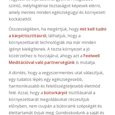
szintű, mélyhigiéniai tisztaságot képesek elérni,
amely mentes minden egészségügyi és környezeti
kockázattól.
Összességében, ha megértjük, hogy
mit kell tudni
a kárpittisztításról
, láthatjuk, hogy a
környezetbarát technológiák ma már minden
igényt kielégítenek. A tiszta környezet a jó
közérzethez is hozzájárul, ahogy azt a
Feelwell
Meditációval való partnerségünk
is mutatja.
A döntés, hogy a vegyszermentes utat választjuk,
egy tudatos lépés egy egészségesebb,
harmonikusabb és felelősségteljesebb életmód
felé. Azzal, hogy a
bútorkárpit
tisztításánál a
környezetbarát megoldásokat részesítjük
előnyben, nem csupán a bútoraink szépségét és
élettartamát óvjuk meg. Gondoskodunk a saját és