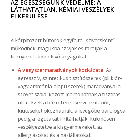
AZ EGÉSZSÉGÜNK VÉDELME: A
LÁTHATATLAN, KÉMIAI VESZÉLYEK
ELKERÜLÉSE
A kárpitozott bútorok egyfajta „szivacsként”
működnek: magukba szívják és tárolják a
környezetükben lévő anyagokat.
A vegyszermaradványok kockázata:
Az
agresszív, szintetikus tisztítószerek (pl. klór-
vagy ammónia-alapú szerek) maradványai a
szövet szálai között maradhatnak a tisztítás
után. Ezek a bőrrel érintkezve irritációt,
kiütéseket okozhatnak, a levegőbe párologva
pedig a légutakat irritálhatják, különösen
veszélyeztetve a kisgyermekeket, az
allergiásokat és a háziállatokat.