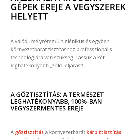
GÉPEK EREJE A VEGYSZEREK
HELYETT
A valódi, mélyrétegű, higiénikus és egyben
környezetbarát tisztításhoz professzionális
technológiára van szükség. Lássuk a két
leghatékonyabb „zöld” eljárást!
A GŐZTISZTÍTÁS: A TERMÉSZET
LEGHATÉKONYABB, 100%-BAN
VEGYSZERMENTES EREJE
A
gőztisztítás
a környezetbarát
kárpittisztítás