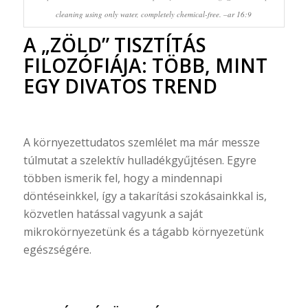
cleaning using only water, completely chemical-free. –ar 16:9
A „ZÖLD” TISZTÍTÁS
FILOZÓFIÁJA: TÖBB, MINT
EGY DIVATOS TREND
A környezettudatos szemlélet ma már messze
túlmutat a szelektív hulladékgyűjtésen. Egyre
többen ismerik fel, hogy a mindennapi
döntéseinkkel, így a takarítási szokásainkkal is,
közvetlen hatással vagyunk a saját
mikrokörnyezetünk és a tágabb környezetünk
egészségére.