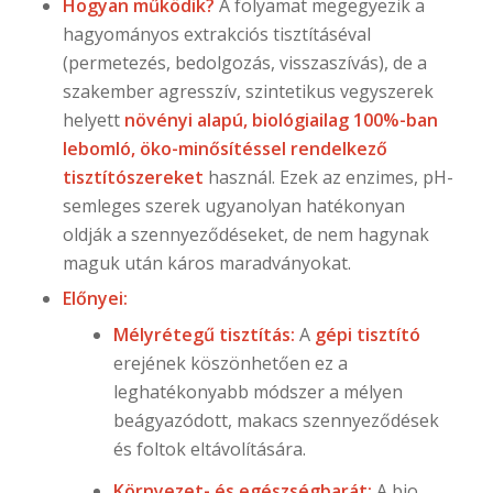
Hogyan működik?
A folyamat megegyezik a
hagyományos extrakciós tisztításéval
(permetezés, bedolgozás, visszaszívás), de a
szakember agresszív, szintetikus vegyszerek
helyett
növényi alapú, biológiailag 100%-ban
lebomló, öko-minősítéssel rendelkező
tisztítószereket
használ. Ezek az enzimes, pH-
semleges szerek ugyanolyan hatékonyan
oldják a szennyeződéseket, de nem hagynak
maguk után káros maradványokat.
Előnyei:
Mélyrétegű tisztítás:
A
gépi tisztító
erejének köszönhetően ez a
leghatékonyabb módszer a mélyen
beágyazódott, makacs szennyeződések
és foltok eltávolítására.
Környezet- és egészségbarát:
A bio