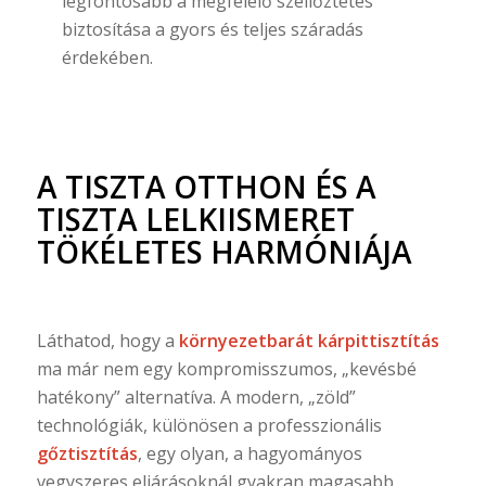
legfontosabb a megfelelő szellőztetés
biztosítása a gyors és teljes száradás
érdekében.
A TISZTA OTTHON ÉS A
TISZTA LELKIISMERET
TÖKÉLETES HARMÓNIÁJA
Láthatod, hogy a
környezetbarát kárpittisztítás
ma már nem egy kompromisszumos, „kevésbé
hatékony” alternatíva. A modern, „zöld”
technológiák, különösen a professzionális
gőztisztítás
, egy olyan, a hagyományos
vegyszeres eljárásoknál gyakran magasabb