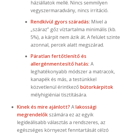
háziállatok mellé. Nincs semmilyen
vegyszermaradvány, nincs irritáció.
Rendkívül gyors száradás:
Mivel a
„száraz” gőz víztartalma minimális (kb.
5%), a kárpit nem ázik át. A felület szinte
azonnal, percek alatt megszárad.
Páratlan fertőtlenítő és
allergénmentesítő hatás:
A
leghatékonyabb módszer a matracok,
kanapék és más, a testünkkel
közvetlenül érintkező
bútorkárpitok
mélyhigiéniai tisztítására.
Kinek és mire ajánlott?
A
lakossági
megrendelők
számára ez az egyik
legideálisabb választás a rendszeres, az
egészséges környezet fenntartását célzó