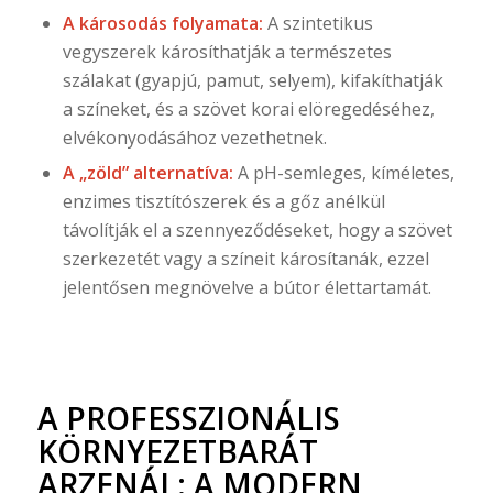
A károsodás folyamata:
A szintetikus
vegyszerek károsíthatják a természetes
szálakat (gyapjú, pamut, selyem), kifakíthatják
a színeket, és a szövet korai elöregedéséhez,
elvékonyodásához vezethetnek.
A „zöld” alternatíva:
A pH-semleges, kíméletes,
enzimes tisztítószerek és a gőz anélkül
távolítják el a szennyeződéseket, hogy a szövet
szerkezetét vagy a színeit károsítanák, ezzel
jelentősen megnövelve a bútor élettartamát.
A PROFESSZIONÁLIS
KÖRNYEZETBARÁT
ARZENÁL: A MODERN