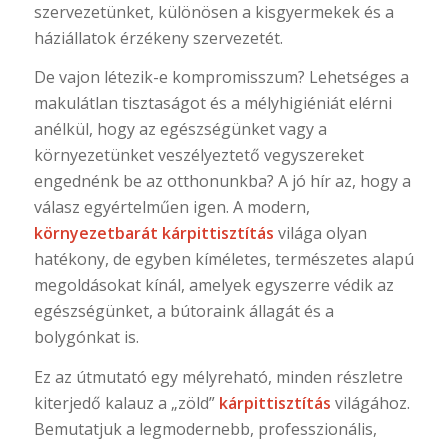
szervezetünket, különösen a kisgyermekek és a
háziállatok érzékeny szervezetét.
De vajon létezik-e kompromisszum? Lehetséges a
makulátlan tisztaságot és a mélyhigiéniát elérni
anélkül, hogy az egészségünket vagy a
környezetünket veszélyeztető vegyszereket
engednénk be az otthonunkba? A jó hír az, hogy a
válasz egyértelműen igen. A modern,
környezetbarát kárpittisztítás
világa olyan
hatékony, de egyben kíméletes, természetes alapú
megoldásokat kínál, amelyek egyszerre védik az
egészségünket, a bútoraink állagát és a
bolygónkat is.
Ez az útmutató egy mélyreható, minden részletre
kiterjedő kalauz a „zöld”
kárpittisztítás
világához.
Bemutatjuk a legmodernebb, professzionális,