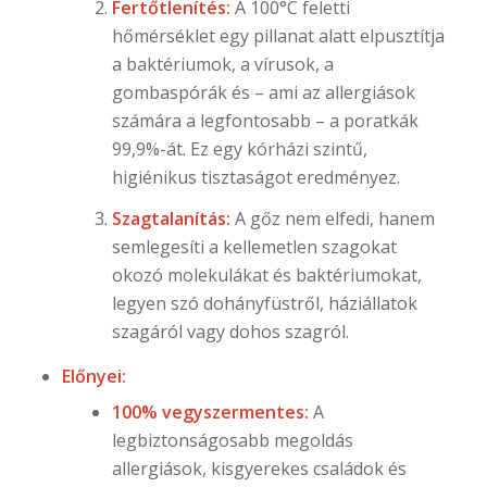
Fertőtlenítés:
A 100°C feletti
hőmérséklet egy pillanat alatt elpusztítja
a baktériumok, a vírusok, a
gombaspórák és – ami az allergiások
számára a legfontosabb – a poratkák
99,9%-át. Ez egy kórházi szintű,
higiénikus tisztaságot eredményez.
Szagtalanítás:
A gőz nem elfedi, hanem
semlegesíti a kellemetlen szagokat
okozó molekulákat és baktériumokat,
legyen szó dohányfüstről, háziállatok
szagáról vagy dohos szagról.
Előnyei:
100% vegyszermentes:
A
legbiztonságosabb megoldás
allergiások, kisgyerekes családok és