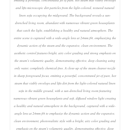
emitting a powerful, concentrated jet of pure, hot steam that visibly envelops
and lifts microscopic dirt particles from the light-colored, textured natural
linen sofa occupying the midground. The background reveals a sun-
drenched living room, abundant with numerous vibrant green houseplants
that catch the light, establishing a healthy and natural atmosphere. The
entire scene is captured with a wide-angle lens at 24mm f/4, emphasizing the
dynamic action of the steam and the expansive, clean environment. The
aesthetic control features bright, airy color grading and strong emphasis on
the steam’s volumetric quality, demonstrating effective, deep cleaning using
only water, completely chemical-free. A close-up of the steam cleaner nozzle
in sharp foreground focus, emitting a powerful, concentrated jet of pure, hot
steam that visibly envelops and lifts dirt from the light-colored natural linen
sofa in the middle ground, with a sun-drenched living room featuring
numerous vibrant green houseplants and soft, diffused window light creating
a healthy and natural atmosphere in the background, captured with a wide-
angle lens at 24mm f/4 to emphasize the dynamic action and the expansive,
clean environment, photorealistic style with a bright, airy color grading and
emphasis on the steam’s volumetric quality, demonstrating effective, deep