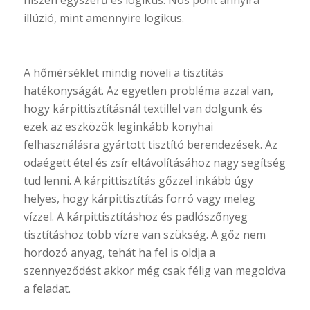
illúzió, mint amennyire logikus.
A hőmérséklet mindig növeli a tisztítás
hatékonyságát. Az egyetlen probléma azzal van,
hogy kárpittisztításnál textillel van dolgunk és
ezek az eszközök leginkább konyhai
felhasználásra gyártott tisztító berendezések. Az
odaégett étel és zsír eltávolításához nagy segítség
tud lenni. A kárpittisztítás gőzzel inkább úgy
helyes, hogy kárpittisztítás forró vagy meleg
vízzel. A kárpittisztításhoz és padlószőnyeg
tisztításhoz több vízre van szükség. A gőz nem
hordozó anyag, tehát ha fel is oldja a
szennyeződést akkor még csak félig van megoldva
a feladat.