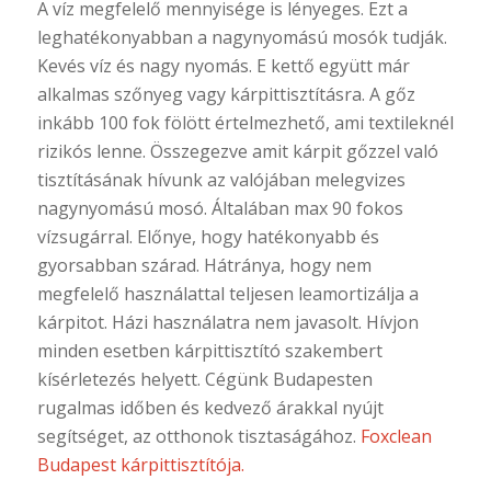
A víz megfelelő mennyisége is lényeges. Ezt a
leghatékonyabban a nagynyomású mosók tudják.
Kevés víz és nagy nyomás. E kettő együtt már
alkalmas szőnyeg vagy kárpittisztításra. A gőz
inkább 100 fok fölött értelmezhető, ami textileknél
rizikós lenne. Összegezve amit kárpit gőzzel való
tisztításának hívunk az valójában melegvizes
nagynyomású mosó. Általában max 90 fokos
vízsugárral. Előnye, hogy hatékonyabb és
gyorsabban szárad. Hátránya, hogy nem
megfelelő használattal teljesen leamortizálja a
kárpitot. Házi használatra nem javasolt. Hívjon
minden esetben kárpittisztító szakembert
kísérletezés helyett. Cégünk Budapesten
rugalmas időben és kedvező árakkal nyújt
segítséget, az otthonok tisztaságához.
Foxclean
Budapest kárpittisztítója.