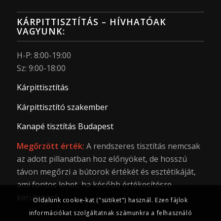
KÁRPITTISZTÍTÁS – HÍVHATÓAK
VAGYUNK:
H-P: 8:00-19:00
Sz: 9:00-18:00
Kárpittisztítás
Kárpittisztító szakember
Kanapé tisztítás Budapest
Megőrzött érték:
A rendszeres tisztítás nemcsak
az adott pillanatban hoz előnyöket, de hosszú
távon megőrzi a bútorok értékét és esztétikáját,
ami fontos lehet, ha később értékesítésre
kerülnének.
Oldalunk cookie-kat ("sütiket") használ. Ezen fájlok
információkat szolgáltatnak számunkra a felhasználó