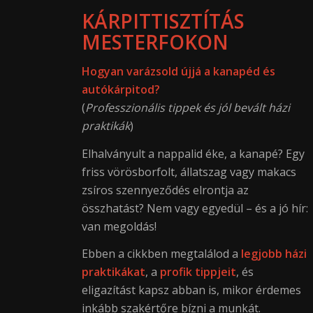
KÁRPITTISZTÍTÁS
MESTERFOKON
Hogyan varázsold újjá a kanapéd és
autókárpitod?
(
Professzionális tippek és jól bevált házi
praktikák
)
Elhalványult a nappalid éke, a kanapé? Egy
friss vörösborfolt, állatszag vagy makacs
zsíros szennyeződés elrontja az
összhatást? Nem vagy egyedül – és a jó hír:
van megoldás!
Ebben a cikkben megtalálod a
legjobb házi
praktikákat
, a
profik tippjeit
, és
eligazítást kapsz abban is, mikor érdemes
inkább szakértőre bízni a munkát.