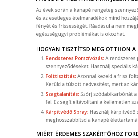
Az évek során a kanapé rengeteg szennyeződé
és az esetleges ételmaradékok mind hozzájá
fényét és frissességét. Ráadásul a nem megfe
egészségügyi problémákat is okozhat.
HOGYAN TISZTÍTSD MEG OTTHON A
Rendszeres Porszívózás:
A rendszeres po
szennyeződéseket. Használj speciális kár
Folttisztítás:
Azonnal kezeld a friss fol
Kerüld a túlzott nedvesítést, mert az kár
Szagtalanítás:
Szórj szódabikarbónát a 
fel. Ez segít eltávolítani a kellemetlen s
Kárpitvédő Spray:
Használj kárpitvédő s
meghosszabbítsd a kanapé élettartamát
MIÉRT ÉRDEMES SZAKÉRTŐHÖZ FOR