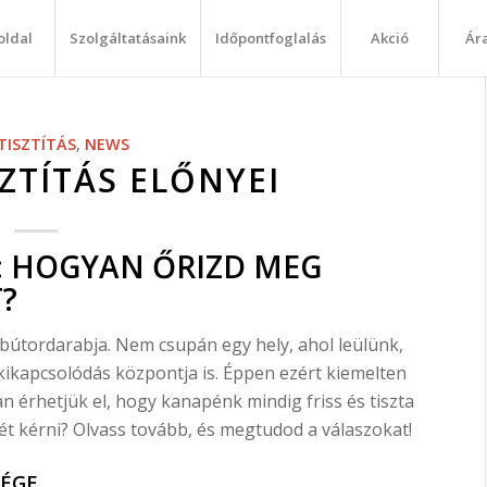
oldal
Szolgáltatásaink
Időpontfoglalás
Akció
Ár
TISZTÍTÁS
,
NEWS
ZTÍTÁS ELŐNYEI
A: HOGYAN ŐRIZD MEG
?
bútordarabja. Nem csupán egy hely, ahol leülünk,
kikapcsolódás központja is. Éppen ezért kiemelten
n érhetjük el, hogy kanapénk mindig friss és tiszta
ét kérni? Olvass tovább, és megtudod a válaszokat!
SÉGE