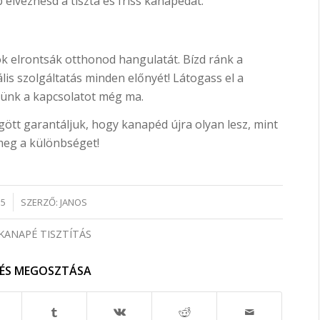
élvezhesd a tiszta és friss kanapédat.
k elrontsák otthonod hangulatát. Bízd ránk a
ális szolgáltatás minden előnyét! Látogass el a
elünk a kapcsolatot még ma.
ött garantáljuk, hogy kanapéd újra olyan lesz, mint
 meg a különbséget!
15
SZERZŐ:
JANOS
KANAPÉ TISZTÍTÁS
ZÉS MEGOSZTÁSA