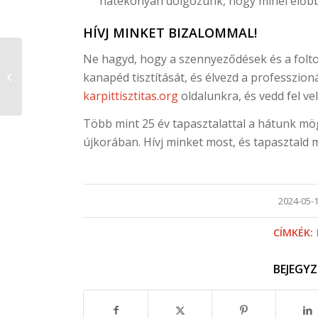
hatékonyan dolgozunk, hogy minél előbb 
HÍVJ MINKET BIZALOMMAL!
Ne hagyd, hogy a szennyeződések és a folto
A kárpittisztítás előnyei Budapesten
kanapéd tisztítását, és élvezd a professzion
karpittisztitas.org
oldalunkra, és vedd fel v
Több mint 25 év tapasztalattal a hátunk mög
újkorában. Hívj minket most, és tapasztald
/
2024-05-
CÍMKÉK:
BEJEGY