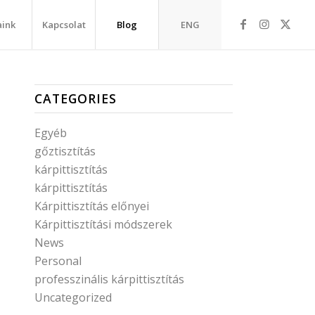
aink
Kapcsolat
Blog
ENG
CATEGORIES
Egyéb
gőztisztítás
kárpittisztítás
kárpittisztítás
Kárpittisztítás előnyei
Kárpittisztítási módszerek
News
Personal
professzinális kárpittisztítás
Uncategorized