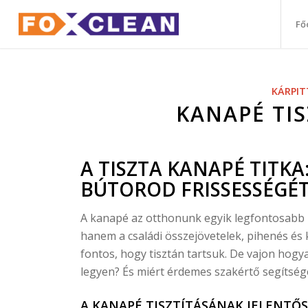
Fő
KÁRPIT
KANAPÉ TIS
A TISZTA KANAPÉ TITK
BÚTOROD FRISSESSÉGÉT
A kanapé az otthonunk egyik legfontosabb 
hanem a családi összejövetelek, pihenés és 
fontos, hogy tisztán tartsuk. De vajon hogya
legyen? És miért érdemes szakértő segítség
A KANAPÉ TISZTÍTÁSÁNAK JELENTŐ