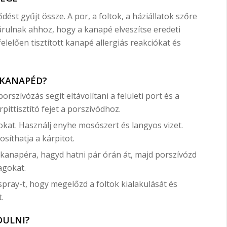
st gyűjt össze. A por, a foltok, a háziállatok szőre
rulnak ahhoz, hogy a kanapé elveszítse eredeti
lelően tisztított kanapé allergiás reakciókat és
 KANAPÉD?
rszívózás segít eltávolítani a felületi port és a
pittisztító fejet a porszívódhoz.
tokat. Használj enyhe mosószert és langyos vizet.
osíthatja a kárpitot.
kanapéra, hagyd hatni pár órán át, majd porszívózd
zagokat.
pray-t, hogy megelőzd a foltok kialakulását és
.
DULNI?