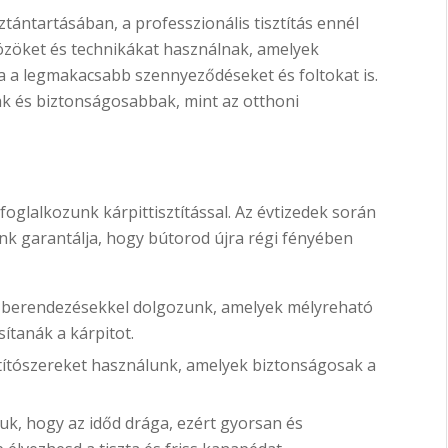
ztántartásában, a professzionális tisztítás ennél
közöket és technikákat használnak, amelyek
tva a legmakacsabb szennyeződéseket és foltokat is.
ak és biztonságosabbak, mint az otthoni
 foglalkozunk kárpittisztítással. Az évtizedek során
k garantálja, hogy bútorod újra régi fényében
tó berendezésekkel dolgozunk, amelyek mélyreható
sítanák a kárpitot.
títószereket használunk, amelyek biztonságosak a
uk, hogy az időd drága, ezért gyorsan és