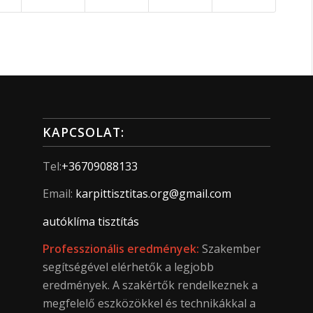
KAPCSOLAT:
Tel:
+36709088133
Email:
karpittisztitas.org@gmail.com
autóklíma tisztítás
Professzionális eredmények:
Szakember
segítségével elérhetők a legjobb
eredmények. A szakértők rendelkeznek a
megfelelő eszközökkel és technikákkal a