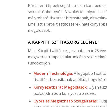
Bár a fenti tippek segíthetnek a kanapéd tis
sokkal többet nyújt. A szakértők olyan esz
mélyreható tisztítást biztosítanak, eltávolí
Emellett a profi tisztítószerek hatékonyabb
megoldások.
A KÁRPITTISZTÍTÁS.ORG ELŐNYEI
Mi, a Kárpittisztítás.org csapata, már 25 éve
megszerzett tapasztalatunk és szakértelmün
tündököljön.
Modern Technológia:
A legújabb tisztí
tisztítást biztosítanak anélkül, hogy káro
Környezetbarát Megoldások:
Olyan tisz
családodra és a környezetre nézve.
Gyors és Megbízható Szolgáltatás:
Tudj